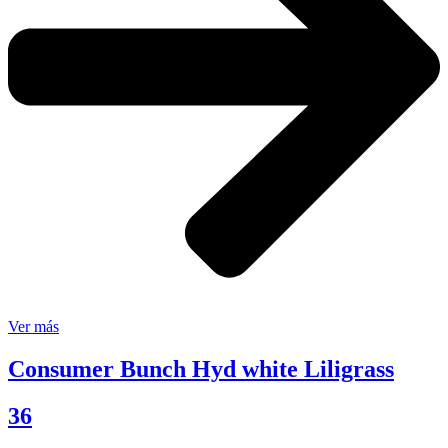
Ver más
Consumer Bunch Hyd white Liligrass
36