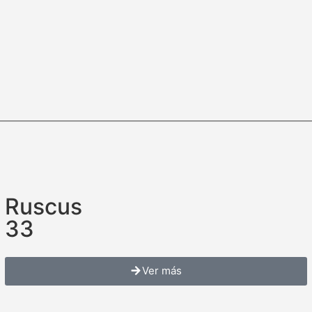
Ruscus
33
Ver más