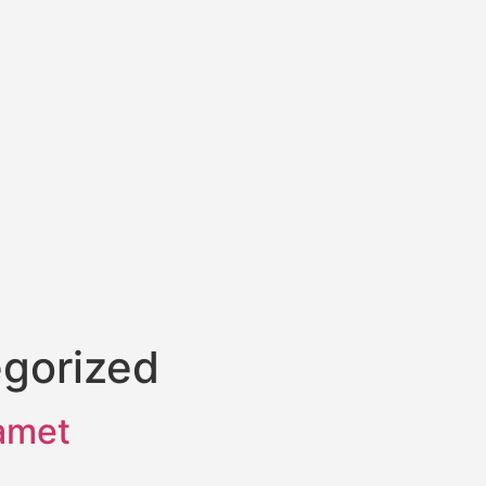
gorized
 amet