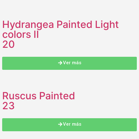
Hydrangea Painted Light
colors II
20
Ver más
Ruscus Painted
23
Ver más